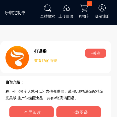
0
乐谱定制书
全站搜索
上传曲谱
购物车
登录注册
打谱啦
+关注
查看TA的曲谱
曲谱介绍：
程小小《换个人就可以》吉他弹唱谱，采用C调指法编配精编
完美版,生产队编配出品，共有3张高清图谱。
全屏阅读
下载图谱