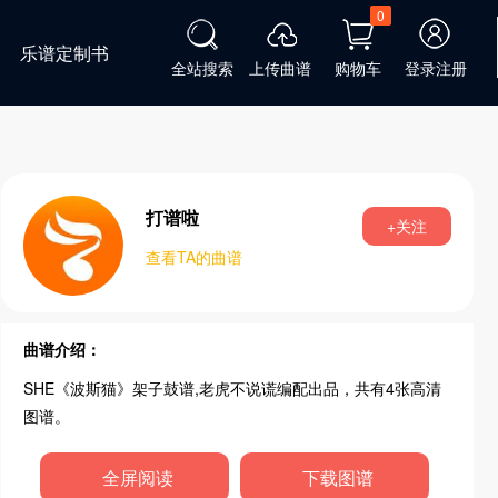
0
乐谱定制书
全站搜索
上传曲谱
购物车
登录注册
打谱啦
+关注
查看TA的曲谱
曲谱介绍：
SHE《波斯猫》架子鼓谱,老虎不说谎编配出品，共有4张高清
图谱。
全屏阅读
下载图谱