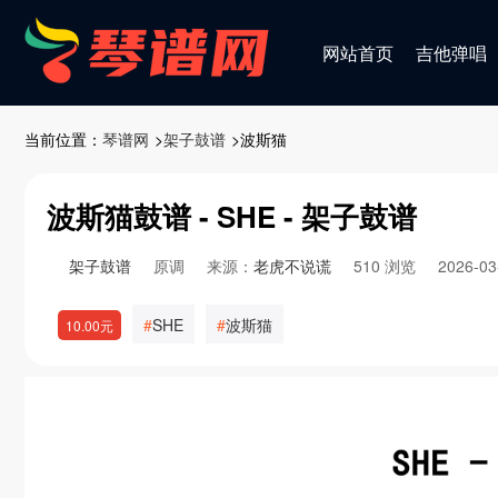
网站首页
吉他弹唱
当前位置：
琴谱网
>
架子鼓谱
>波斯猫
波斯猫鼓谱 - SHE - 架子鼓谱
架子鼓谱
原调
来源：
老虎不说谎
510 浏览
2026-0
SHE
波斯猫
10.00元